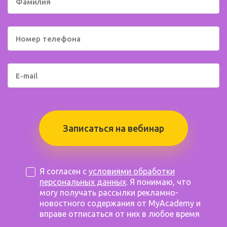
Записаться на вебинар
Я согласен с
условиями обработки
персональных данных
. Я понимаю, что
могу получать рассылки рекламно-
новостного содержания от MyAcademy и
вправе отписаться от них в любое время